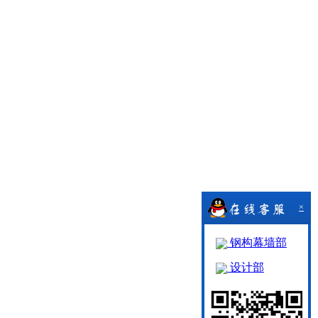
×
钢构幕墙部
设计部