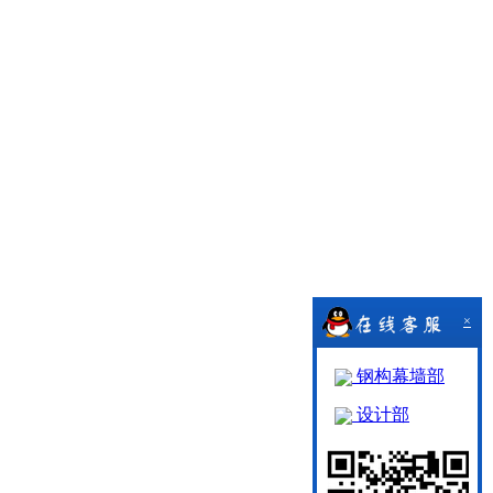
×
钢构幕墙部
设计部